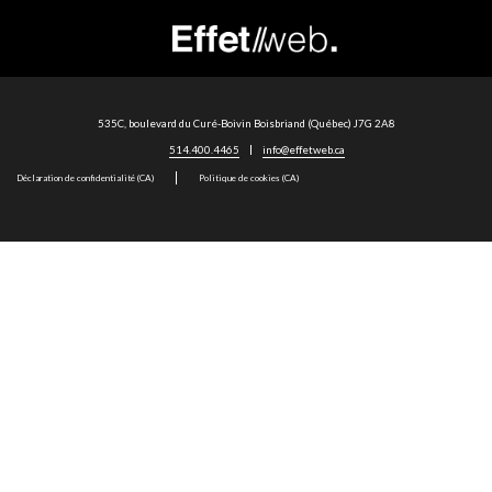
535C, boulevard du Curé-Boivin
Boisbriand (Québec) J7G 2A8
514.400.4465
info@effetweb.ca
Déclaration de confidentialité (CA)
Politique de cookies (CA)