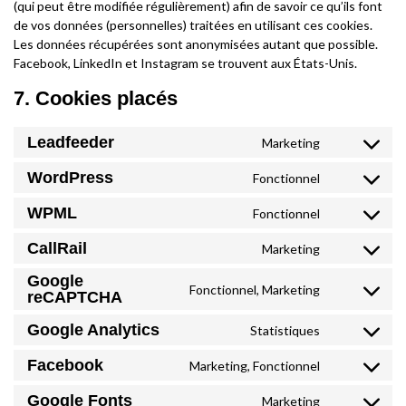
(qui peut être modifiée régulièrement) afin de savoir ce qu’ils font
de vos données (personnelles) traitées en utilisant ces cookies.
Les données récupérées sont anonymisées autant que possible.
Facebook, LinkedIn et Instagram se trouvent aux États-Unis.
7. Cookies placés
Leadfeeder
Marketing
Consent
to
WordPress
Fonctionnel
Consent
service
to
WPML
Fonctionnel
leadfee
Consent
service
to
CallRail
Marketing
wordpre
Consent
service
to
Google
wpml
Fonctionnel, Marketing
Consent
reCAPTCHA
service
to
callrail
Google Analytics
Statistiques
Consent
service
to
google-
Facebook
Marketing, Fonctionnel
Consent
service
recaptc
to
Google Fonts
Marketing
google-