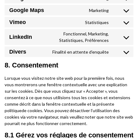
Consent
service
analytic
to
Google Maps
Marketing
faceboo
Consent
service
to
Vimeo
Statistiques
google-
Consent
service
fonts
to
Fonctionnel, Marketing,
google-
LinkedIn
Consent
service
Statistiques, Préférences
maps
to
vimeo
Divers
Finalité en attente d’enquête
Consent
service
to
linkedin
8. Consentement
service
divers
Lorsque vous visitez notre site web pour la première fois, nous
vous montrerons une fenêtre contextuelle avec une explication
sur les cookies. Dès que vous cliquez sur « Accepter », vous
consentez à ce que nous utilisions tous les cookies et extensions
comme décrit dans la fenêtre contextuelle et la présente
politiquede cookies. Vous pouvez désactiver l’utilisation des
cookies via votre navigateur, mais veuillez noter que notre site web
pourrait ne plus fonctionner correctement.
8.1 Gérez vos réglages de consentement